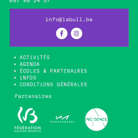
087 88 24 67
info@labull.be
ACTiViTÉS
AGENDA
ÉCOLES & PARTENAiRES
iNFOS
CONDiTiONS GÉNÉRALES
Partenaires