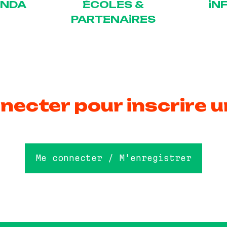
ENDA
ÉCOLES &
iN
PARTENAiRES
necter pour inscrire u
Me connecter / M'enregistrer