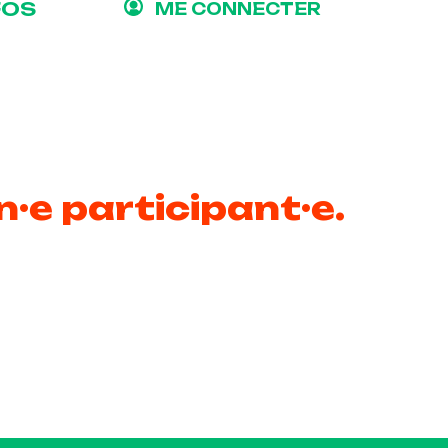
FOS
ME CONNECTER
n·e participant·e.