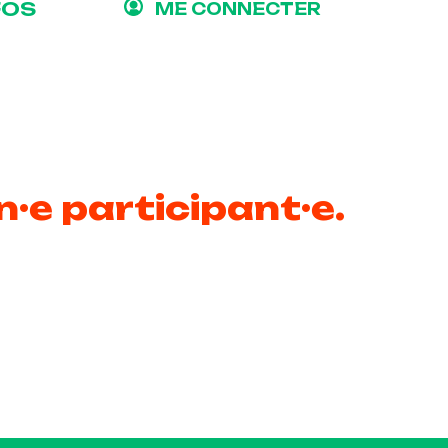
FOS
ME CONNECTER
n·e participant·e.