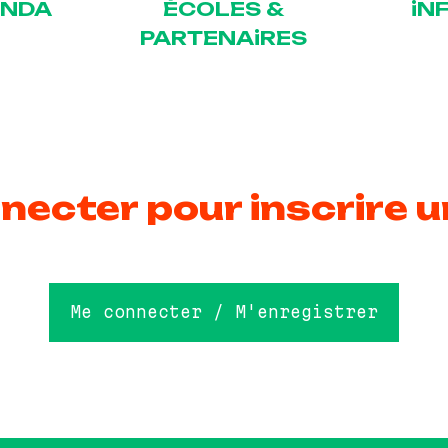
ENDA
ÉCOLES &
iN
PARTENAiRES
necter pour inscrire u
Me connecter / M'enregistrer