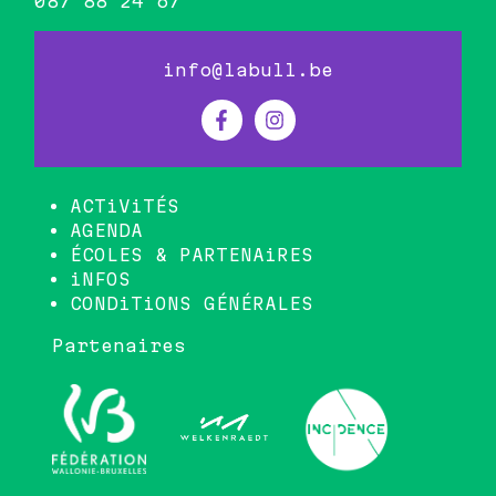
087 88 24 67
info@labull.be
ACTiViTÉS
AGENDA
ÉCOLES & PARTENAiRES
iNFOS
CONDiTiONS GÉNÉRALES
Partenaires