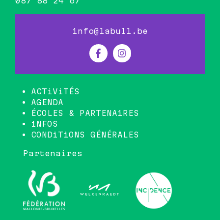
087 88 24 67
info@labull.be
ACTiViTÉS
AGENDA
ÉCOLES & PARTENAiRES
iNFOS
CONDiTiONS GÉNÉRALES
Partenaires