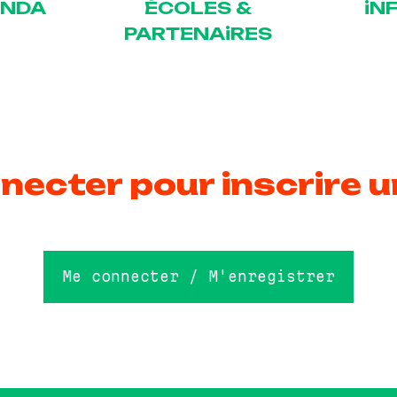
ENDA
ÉCOLES &
iN
PARTENAiRES
necter pour inscrire u
Me connecter / M'enregistrer