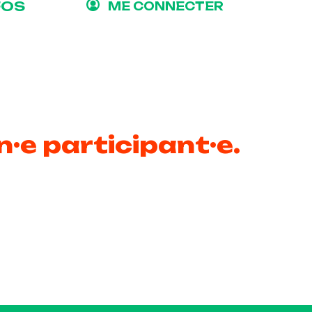
FOS
ME CONNECTER
n·e participant·e.