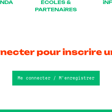
ENDA
ÉCOLES &
iN
PARTENAiRES
necter pour inscrire u
Me connecter / M'enregistrer