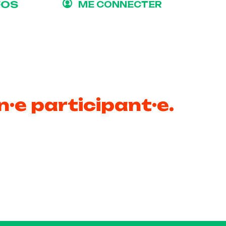
FOS
ME CONNECTER
n·e participant·e.