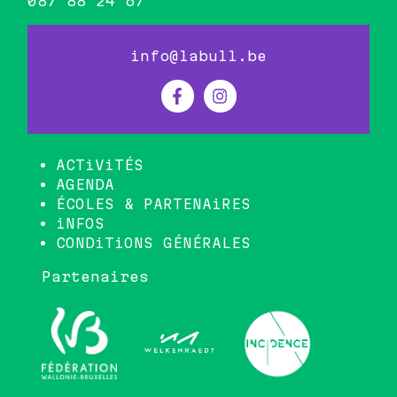
087 88 24 67
info@labull.be
ACTiViTÉS
AGENDA
ÉCOLES & PARTENAiRES
iNFOS
CONDiTiONS GÉNÉRALES
Partenaires