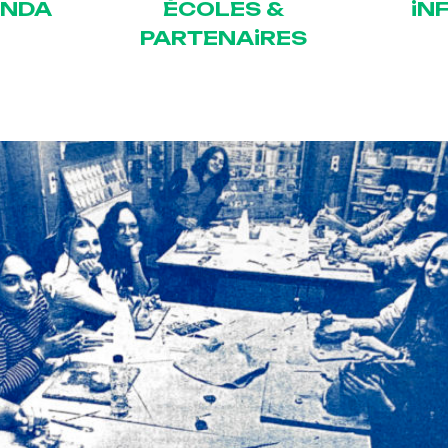
ENDA
ÉCOLES &
iN
PARTENAiRES