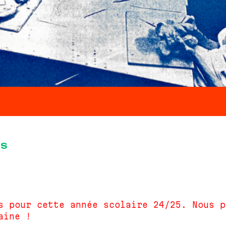
ES
s pour cette année scolaire 24/25. Nous p
aine !