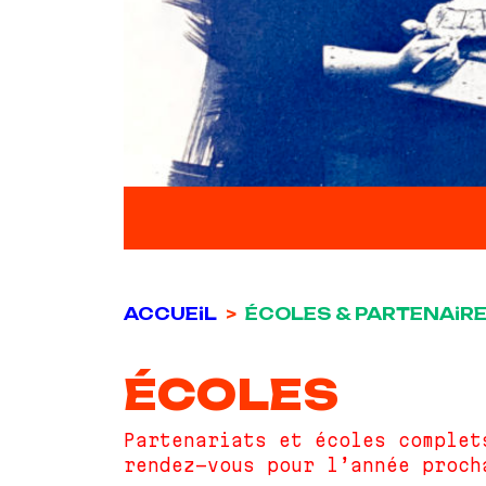
ACCUEiL
ÉCOLES & PARTENAiR
ÉCOLES
Partenariats et écoles complet
rendez-vous pour l’année proch